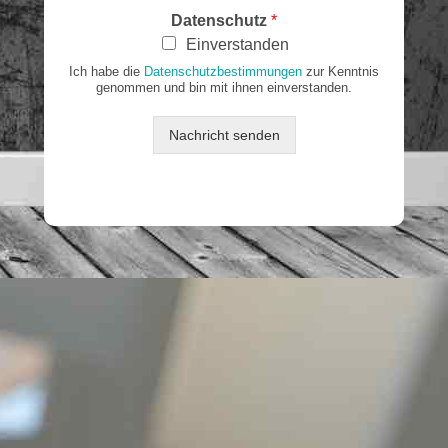
E
h
Datenschutz
*
-
t
Einverstanden
M
a
Ich habe die
Datenschutzbestimmungen
zur Kenntnis
genommen und bin mit ihnen einverstanden.
i
l
N
Nachricht senden
a
c
h
r
i
c
h
t
N
a
m
e