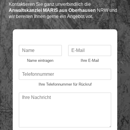
Kontaktieren Sie ganz unverbindlich die
Anwaltskanzlei MARIS aus Oberhausen
NRW und
wir bereiten Ihnen gerne ein Angebot vor.​
N
E
a
-
m
M
Name eintragen
Ihre E-Mail
e
a
*
i
T
l
e
*
l
Ihre Telefonnummer für Rückruf
e
f
N
o
a
n
c
*
h
r
i
c