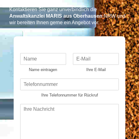
Kontaktieren Sie ganz unverbindlich die
Anwaltskanzlei MARIS aus Oberhausen
NRW und
wir bereiten Ihnen gerne ein Angebot vor.​
N
E
a
-
m
M
Name eintragen
Ihre E-Mail
e
a
*
i
T
l
e
*
l
Ihre Telefonnummer für Rückruf
e
f
N
o
a
n
c
*
h
r
i